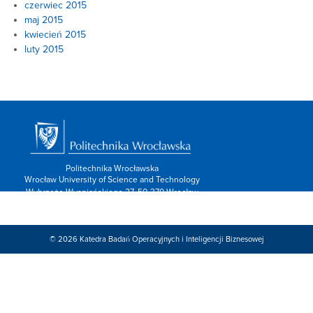
czerwiec 2015
maj 2015
kwiecień 2015
luty 2015
Politechnika Wrocławska
Wrocław University of Science and Technology
Wybrzeże Wyspiańskiego 27, 50-370 Wrocław
info: 713202600,
Kontakt/form »
Znajdź nas:
© 2026
Katedra Badań Operacyjnych i Inteligencji Biznesowej