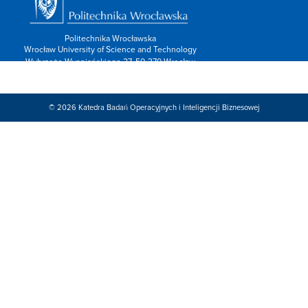
Politechnika Wrocławska
Wrocław University of Science and Technology
Wybrzeże Wyspiańskiego 27, 50-370 Wrocław
info: 713202600,
Kontakt/form »
Znajdź nas:
© 2026
Katedra Badań Operacyjnych i Inteligencji Biznesowej