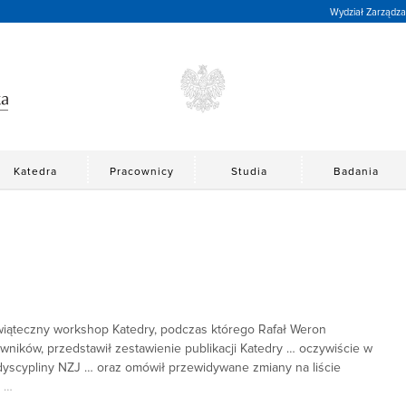
Wydział Zarządza
Katedra
Pracownicy
Studia
Badania
wiąteczny workshop Katedry, podczas którego Rafał Weron
ników, przedstawił zestawienie publikacji Katedry … oczywiście w
dyscypliny NZJ … oraz omówił przewidywane zmiany na liście
…