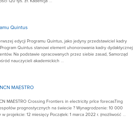
ci 120 tys. zł. Kadencja
…
ramu Quintus
rwszej edycji Programu Quintus, jako jedyny przedstawiciel kadry
. Program Quintus stanowi element uhonorowania kadry dydaktycznej
udentów. Na podstawie opracowanych przez siebie zasad, Samorząd
ośród nauczycieli akademickich
…
ie NCN MAESTRO
N MAESTRO Crossing Frontiers in electricity prIce forecasTing
 zespołów prognostycznych na świecie ? Wynagrodzenie: 10 000
cy w projekcie: 12 miesięcy Początek: 1 marca 2022 r. (możliwość
…