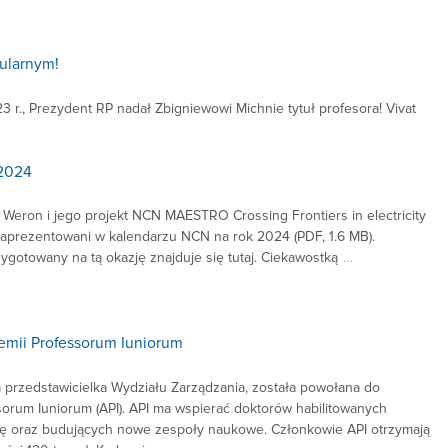
ularnym!
3 r., Prezydent RP nadał Zbigniewowi Michnie tytuł profesora! Vivat
 2024
 Weron i jego projekt NCN MAESTRO Crossing Frontiers in electricity
i zaprezentowani w kalendarzu NCN na rok 2024 (PDF, 1.6 MB).
gotowany na tą okazję znajduje się tutaj. Ciekawostką
…
emii Professorum Iuniorum
 przedstawicielka Wydziału Zarządzania, została powołana do
orum Iuniorum (API). API ma wspierać doktorów habilitowanych
ę oraz budujących nowe zespoły naukowe. Członkowie API otrzymają