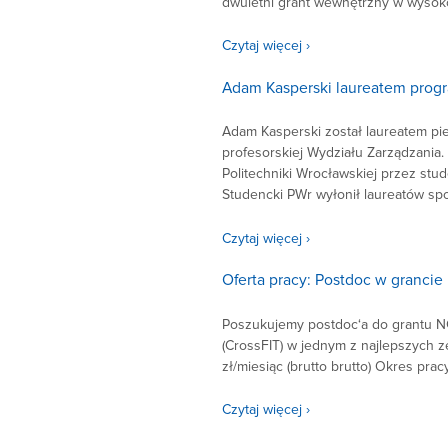
dwuletni grant wewnętrzny w wysokoś
Czytaj więcej ›
Adam Kasperski laureatem prog
Adam Kasperski został laureatem pie
profesorskiej Wydziału Zarządzania
Politechniki Wrocławskiej przez st
Studencki PWr wyłonił laureatów sp
Czytaj więcej ›
Oferta pracy: Postdoc w granc
Poszukujemy postdoc‘a do grantu NC
(CrossFIT) w jednym z najlepszych
zł/miesiąc (brutto brutto) Okres pra
Czytaj więcej ›