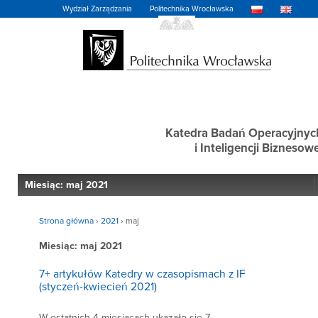
Wydział Zarządzania
Politechnika Wrocławska
Katedra Badań Operacyjnyc
i Inteligencji Biznesowe
Miesiąc:
maj 2021
Strona główna
›
2021
›
maj
Miesiąc:
maj 2021
7+ artykułów Katedry w czasopismach z IF
(styczeń-kwiecień 2021)
W ostatnich 4 miesiącach ukazało się 7