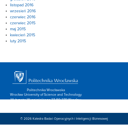
listopad 2016
wrzesień 2016
czerwiec 2016
czerwiec 2015
maj 2015
kwiecień 2015
luty 2015
Politechnika Wrocławska
Wrocław University of Science and Technology
Wybrzeże Wyspiańskiego 27, 50-370 Wrocław
info: 713202600,
Kontakt/form »
Znajdź nas:
© 2026
Katedra Badań Operacyjnych i Inteligencji Biznesowej